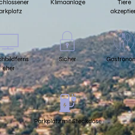
chlossener
Klimaanlage
Tiere
arkplatz
akzeptie
chbildferns
Sicher
Gastrono
eher
Parkplatz mit Steckdose