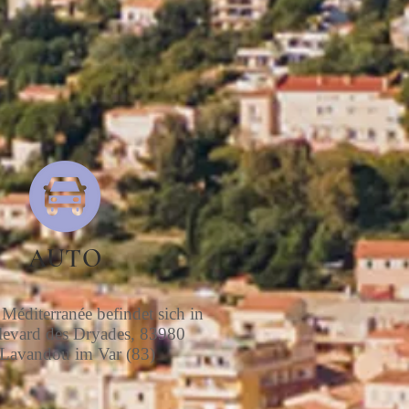
AUTO
Méditerranée befindet sich in
evard des Dryades, 83980
Lavandou im Var (83)