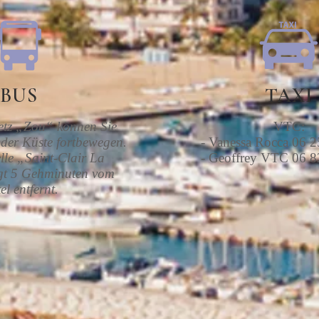
BUS
TAXI
etz „Zou“ können Sie
VTC:
der Küste fortbewegen.
- Vanessa Rocca 06 2
lle „Saint-Clair La
- Geoffrey VTC 06 8
egt 5 Gehminuten vom
el entfernt.