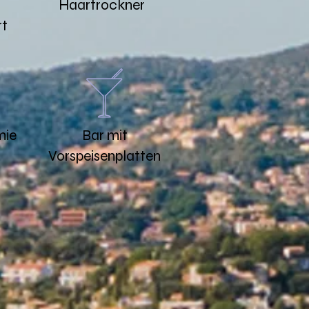
Haartrockner
rt
mie
Bar mit
Vorspeisenplatten