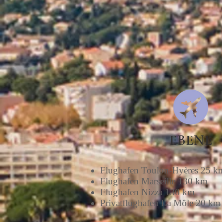
EBENE
Flughafen Toulon-Hyères 25 k
Flughafen Marseille 130 km
Flughafen Nizza 130 km
Privatflughafen La Môle 20 k