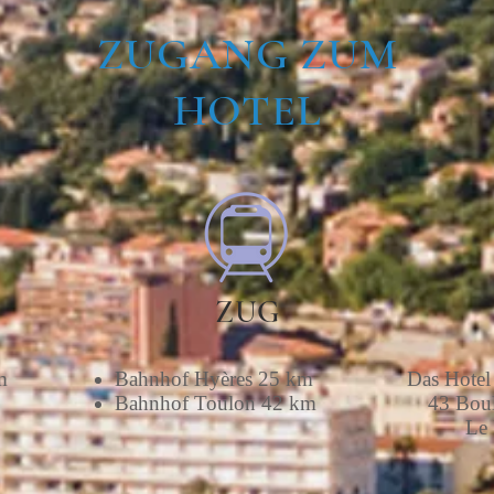
ZUGANG ZUM
HOTEL
ZUG
m
Bahnhof Hyères 25 km
Das Hotel 
Bahnhof Toulon 42 km
43 Boul
Le 
m