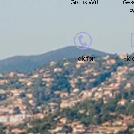
Gratis Wifi
Ges
P
Telefon
Fla