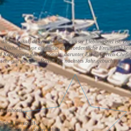
dieses Lokal, das nach wie vor unser Lieblingsziel ist. Die
te Küche und vor allem die außerordentliche Freundlichkei
d Kelly sowie des Personals, darunter Elodie, deren Chefi
 sehr gut gelegen. Bereits für nächstes Jahr gebucht.
ilienhotel
dliches Personal
m 2. Stock sind super schön