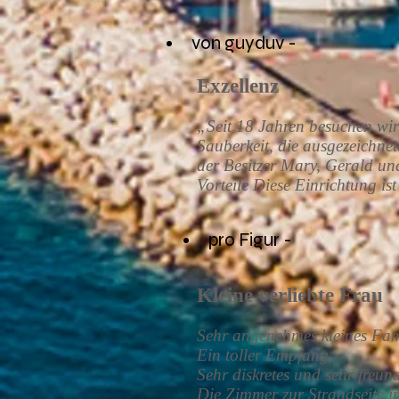
von guyduv -
Exzellenz
„Seit 18 Jahren besuchen wir 
Sauberkeit, die ausgezeichne
der Besitzer Mary, Gerald un
Vorteile Diese Einrichtung ist
pro Figur -
Kleine verliebte Frau
Sehr angenehmes kleines Fam
Ein toller Empfang
Sehr diskretes und sehr freun
Die Zimmer zur Strandseite i