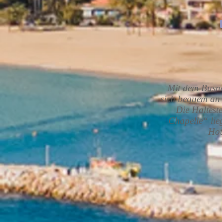
Mit dem Busn
sich bequem an 
Die Halteste
Chapelle“ li
Hot