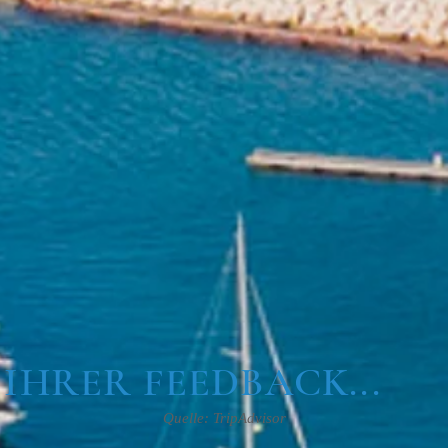
 IHRER FEEDBACK...
Quelle: TripAdvisor