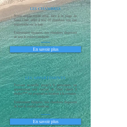
LES CHAMBRES
Notre emplacement idéal, face à la plage de
Saint Clair, offre à nos 18 chambres une vue
imprenable sur la baie.
Entièrement équipées, nos chambres disposent
de tout le confort moderne.
En savoir plus
LES APPARTEMENTS
Pouvant accueillir jusqu’à
6 personnes, un
appartement tout confort de 55m² classé
3
étoiles*** est proposé en location à la semaine.
Entièrement équipées, nos chambres disposent
de tout le confort moderne.
En savoir plus