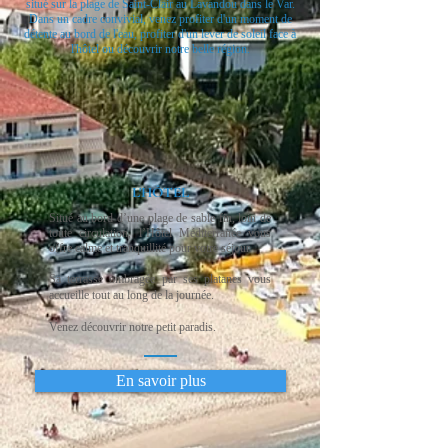
situé sur la plage de Saint-Clair au Lavandou dans le Var.
Dans un cadre convivial, venez profiter d'un moment de
détente au bord de l'eau, profiter d'un lever de soleil face à
l'hôtel ou découvrir notre belle région.
L'HÔTEL
Situé au bord d’une plage de sable fin, loin de
toute circulation, l’Hôtel Méditerranée vous
offre calme et tranquillité pour votre séjour.
Sa terrasse ombragée par ses platanes vous
accueille tout au long de la journée.
Venez découvrir notre petit paradis.
En savoir plus